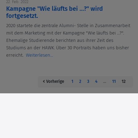
22. Feb. 2022
Kampagne "Wie läufts bei ...?" wird
fortgesetzt.
2020 startete die zentrale Alumni- Stelle in Zusammenarbeit
mit dem Marketing mit der Kampagne "Wie läufts bei ...?".
Ehemalige Studierende berichten aus ihrer Zeit des
Studiums an der HAWK. Über 30 Portraits haben uns bisher
erreicht.
Weiterlesen...
(curren
Vorherige
1
2
3
4
…
11
12
Impressum
Datenschutzerklärung
Erklärung zur Barrierefreiheit
Cookies
Copyright © 2026 HAWK Hochschule für angewandte Wissenschaft und Kunst
Hildesheim/Holzminden/Göttingen, Hildesheim
Powered by Alumnii