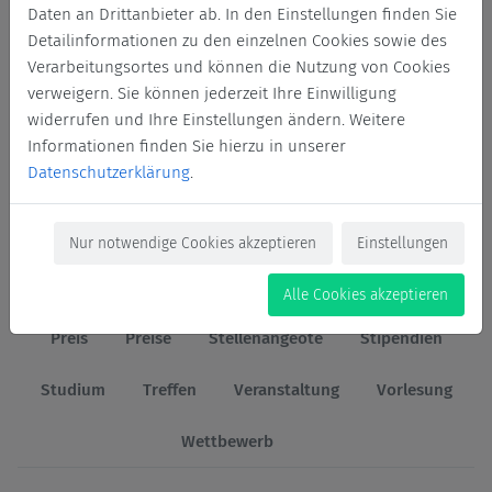
Daten an Drittanbieter ab. In den Einstellungen finden Sie
Abschlussfeiern
Absolventen
Absolvent*innen
Detailinformationen zu den einzelnen Cookies sowie des
Verarbeitungsortes und können die Nutzung von Cookies
Alumnitreffen
Alumni-Treffen
verweigern. Sie können jederzeit Ihre Einwilligung
widerrufen und Ihre Einstellungen ändern. Weitere
Alumni veröffentlicht Doktorarbeit
Austausch
Informationen finden Sie hierzu in unserer
Datenschutzerklärung
.
Auszeichnung
Charity
Exkursion
Fördermöglichkeiten
Nur notwendige Cookies akzeptieren
Einstellungen
Fördernde des Deutschlandstipendiums
Mentoring
Alle Cookies akzeptieren
Preis
Preise
Stellenangeote
Stipendien
Studium
Treffen
Veranstaltung
Vorlesung
Wettbewerb