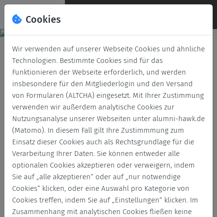
Cookies
Deutsch
English
Wir verwenden auf unserer Webseite Cookies und ähnliche
Fakultät Gestaltung in Hildesheim
Technologien. Bestimmte Cookies sind für das
Funktionieren der Webseite erforderlich, und werden
insbesondere für den Mitgliederlogin und den Versand
von Formularen (ALTCHA) eingesetzt. Mit Ihrer Zustimmung
Eure Alumni-Community ist ein vielschichtiges Netzwerk aus
verwenden wir außerdem analytische Cookies zur
kreativen und progressiven Gestalterinnen und Gestaltern, die
Nutzungsanalyse unserer Webseiten unter alumni-hawk.de
über ganz Deutschland, Europa und die Welt verteilt leben
(Matomo). In diesem Fall gilt Ihre Zustimmmung zum
und arbeiten.
Einsatz dieser Cookies auch als Rechtsgrundlage für die
So vielseitig und überraschend wie unsere Fakultät Gestaltung
Verarbeitung Ihrer Daten. Sie können entweder alle
sind auch Eure privaten und beruflichen Wege. Uns alle eint
optionalen Cookies akzeptieren oder verweigern, indem
nicht nur die Alma Mater, sondern auch der Anspruch und
Sie auf „alle akzeptieren“ oder auf „nur notwendige
das Streben danach gemeinsam einen positiven Einfluss auf
Cookies“ klicken, oder eine Auswahl pro Kategorie von
die Welt zu nehmen und uns dabei gegenseitig zu
Cookies treffen, indem Sie auf „Einstellungen“ klicken. Im
unterstützen.
Zusammenhang mit analytischen Cookies fließen keine