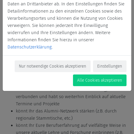
Wir als Fakultät möchten daher gerne mit Euch in Kontakt
Daten an Drittanbieter ab. In den Einstellungen finden Sie
bleiben – auch damit Ihr untereinander in Kontakt bleibt.
Detailinformationen zu den einzelnen Cookies sowie des
Verarbeitungsortes und können die Nutzung von Cookies
Website der Fakultät Gestaltung
verweigern. Sie können jederzeit Ihre Einwilligung
widerrufen und Ihre Einstellungen ändern. Weitere
Informationen finden Sie hierzu in unserer
Als Teilnehmer*in des Alumni-Netzwerks Gestaltung
Datenschutzerklärung
.
vernetzt Ihr Euch mit anderen Absolvierenden der
Fakultät Gestaltung
Nur notwendige Cookies akzeptieren
Einstellungen
könnt Ihr Euch auf kurzem Weg gegenseitig unterstützen
(z.B. durch eine schnelle Kontaktaufnahme in fremden
Alle Cookies akzeptieren
Städten, gegenseitige Job-Vermittlung, etc.)
bleibt Ihr mit uns, der Fakultät für Gestaltung,
verbunden und habt so weiterhin Einblick auf aktuelle
Termine und Projekte
könnt Ihr das Alumni-Netzwerk stärken (z.B. durch
regionale Stammtische, etc.)
könnt Ihr Eure Berufserfahrung auf vielfältige Weise in
unsere aktuelle Lehre und Forschung einbringen (z.B.