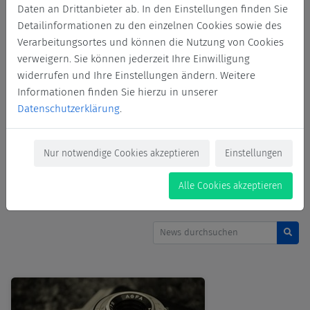
Daten an Drittanbieter ab. In den Einstellungen finden Sie
Detailinformationen zu den einzelnen Cookies sowie des
Fördermöglichkeiten
Verarbeitungsortes und können die Nutzung von Cookies
verweigern. Sie können jederzeit Ihre Einwilligung
Fördernde des Deutschlandstipendiums
Mentoring
widerrufen und Ihre Einstellungen ändern. Weitere
Informationen finden Sie hierzu in unserer
Preis
Preise
Stellenangeote
Stipendien
Datenschutzerklärung
.
Studium
Treffen
Veranstaltung
Vorlesung
Nur notwendige Cookies akzeptieren
Einstellungen
Wettbewerb
Alle Cookies akzeptieren
News durchsuchen