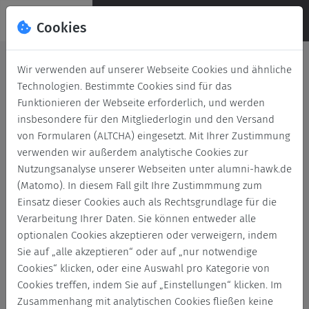
Cookies
Deutsch
English
Wir verwenden auf unserer Webseite Cookies und ähnliche
Technologien. Bestimmte Cookies sind für das
News
Funktionieren der Webseite erforderlich, und werden
insbesondere für den Mitgliederlogin und den Versand
Zurück
Archivierte News
von Formularen (ALTCHA) eingesetzt. Mit Ihrer Zustimmung
verwenden wir außerdem analytische Cookies zur
Nutzungsanalyse unserer Webseiten unter alumni-hawk.de
Alle
Abschied
Abschluss
Abschlussfeier
(Matomo). In diesem Fall gilt Ihre Zustimmmung zum
Einsatz dieser Cookies auch als Rechtsgrundlage für die
Abschlussfeiern
Absolventen
Absolvent*innen
Verarbeitung Ihrer Daten. Sie können entweder alle
optionalen Cookies akzeptieren oder verweigern, indem
Alumnitreffen
Alumni-Treffen
Sie auf „alle akzeptieren“ oder auf „nur notwendige
Cookies“ klicken, oder eine Auswahl pro Kategorie von
Alumni veröffentlicht Doktorarbeit
Austausch
Cookies treffen, indem Sie auf „Einstellungen“ klicken. Im
Zusammenhang mit analytischen Cookies fließen keine
Auszeichnung
Charity
Exkursion