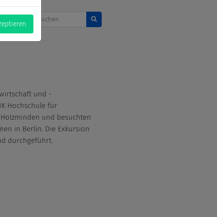
News durchsuchen
zeptieren
irtschaft und -
K Hochschule für
s Holzminden und besuchten
en in Berlin. Die Exkursion
und durchgeführt.