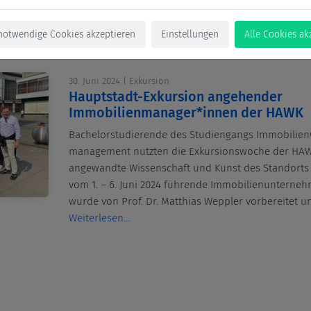
notwendige Cookies akzeptieren
Einstellungen
Alle Cookies ak
30. Juni 2024 | Exkursion
Hauptstadt-Exkursion angehender
Immobilienmanager*innen der HAWK
Bachelorstudierende des Studiengangs Immobilienw
management nutzten die Exkursionswoche der HAW
angewandte Wissenschaft und Kunst des Standort
vom 1. – 6. Juni 2024 führende Immobilienunternehm
wurde von Prof. Dr. Matthias Weppler vorbereitet 
Weiterlesen...