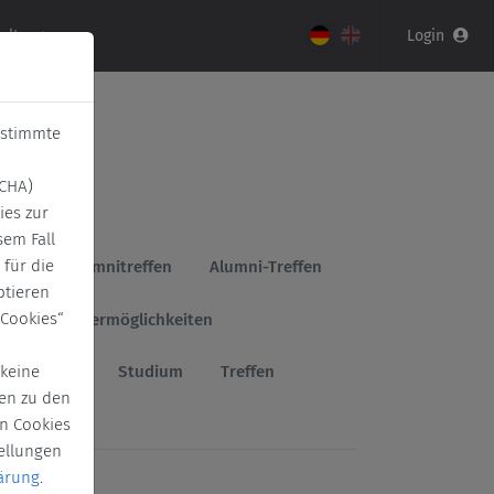
taltungen
Login
Deutsch
English
estimmte
TCHA)
ies zur
em Fall
 für die
nnen
Alumnitreffen
Alumni-Treffen
ptieren
 Cookies“
ion
Fördermöglichkeiten
Stipendien
Studium
Treffen
 keine
nen zu den
n Cookies
tellungen
ärung
.