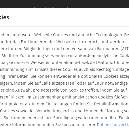
urrent)
Über uns
Meine Fakultät
Mitmachen
Kontakt
Verans
kies
nden auf unserer Webseite Cookies und ähnliche Technologien. B
News
ind für das Funktionieren der Webseite erforderlich, und werden
ere für den Mitgliederlogin und den Versand von Formularen (AL
Zurück
Archivierte News
t. Mit Ihrer Zustimmung verwenden wir außerdem analytische Cook
nalyse unserer Webseiten unter alumni-hawk.de (Matomo). In dies
 Zustimmmung zum Einsatz dieser Cookies auch als Rechtsgrundlage
hlussfeier
Abschlussfeiern
Absolventen
Absolvent*i
ung Ihrer Daten. Sie können entweder alle optionalen Cookies akze
eigern, indem Sie auf „alle akzeptieren“ oder auf „nur notwendige
rarbeit
Austausch
Auszeichnung
Charity
Exkurs
der eine Auswahl pro Kategorie von Cookies treffen, indem Sie auf
iums
Mentoring
Preis
Preise
Stellenangeote
ungen“ klicken. Im Zusammenhang mit analytischen Cookies fließen
rittanbieter ab. In den Einstellungen finden Sie Detailinformatio
Veranstaltung
Vorlesung
Wettbewerb
 Cookies sowie des Verarbeitungsortes und können die Nutzung vo
. Sie können jederzeit Ihre Einwilligung widerrufen und Ihre Eins
eitere Informationen finden Sie hierzu in unserer
Datenschutzerkl