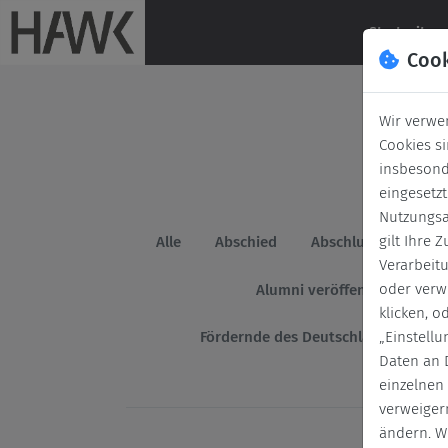
(c
Startseite
Coo
Wir verwe
Cookies s
insbesond
eingesetz
Nutzungsa
gilt Ihre
Alle
Abschied
Abschluss
Absc
Verarbeit
oder verw
Alumni veröffentlicht Dokto
klicken, o
Fördernde des Deutschlandstipend
„Einstell
Daten an D
einzelnen
verweigern
ändern. W