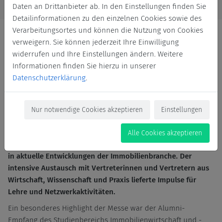
Daten an Drittanbieter ab. In den Einstellungen finden Sie
Detailinformationen zu den einzelnen Cookies sowie des
Verarbeitungsortes und können die Nutzung von Cookies
verweigern. Sie können jederzeit Ihre Einwilligung
widerrufen und Ihre Einstellungen ändern. Weitere
Informationen finden Sie hierzu in unserer
Der Studienbereich Immobilienwirtschaft und -management
Datenschutzerklärung
.
der HAWK war vom 10.-11.06.2026 erstmalig mit einem
Gemeinschaftsstand auf der Real Estate Arena 2026
vertreten. Für die Lehrenden und Mitarbeitenden des
Nur notwendige Cookies akzeptieren
Einstellungen
Studienbereichs Immobilienwirtschaft und -management
bot die Messe zahlreiche Gelegenheiten für interessante
Alle Cookies akzeptieren
Fachvorträge, spannende Gespräche und wertvolle Einblicke
in aktuelle Entwicklungen der Immobilienbranche. Der
intensive Austausch mit Vertreterinnen und Vertretern aus
Wirtschaft, Wissenschaft und Praxis lieferte Impulse für
Lehre und Netzwerkaktivitäten.
Ein besonderes Highlight der Messe war der Alumni-
Empfang des Studienbereichs Immobilienwirtschaft und -