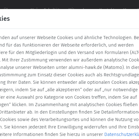
Über uns
Meine Fakultät
Mitmachen
Kontakt
Veranst
kies
nden auf unserer Webseite Cookies und ähnliche Technologien. B
ind für das Funktionieren der Webseite erforderlich, und werden
Virtuelle Veranstaltung
ere für den Mitgliederlogin und den Versand von Formularen (AL
Professorinnen werden an der HAW
t. Mit Ihrer Zustimmung verwenden wir außerdem analytische Cook
nalyse unserer Webseiten unter alumni-hawk.de (Matomo). In dies
 Zustimmmung zum Einsatz dieser Cookies auch als Rechtsgrundlage
17. März 2026
von
19:00
20:45
ung Ihrer Daten. Sie können entweder alle optionalen Cookies akze
eigern, indem Sie auf „alle akzeptieren“ oder auf „nur notwendige
An-/Abmeldefrist 10. März 2026
der eine Auswahl pro Kategorie von Cookies treffen, indem Sie auf
ungen“ klicken. Im Zusammenhang mit analytischen Cookies fließen
rittanbieter ab. In den Einstellungen finden Sie Detailinformatio
Vergangene Vera
 Cookies sowie des Verarbeitungsortes und können die Nutzung vo
. Sie können jederzeit Ihre Einwilligung widerrufen und Ihre Eins
eitere Informationen finden Sie hierzu in unserer
Datenschutzerkl