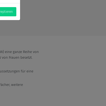
zeptieren
W) eine ganze Reihe von
 von Frauen besetzt.
aussetzungen für eine
ächer, weitere