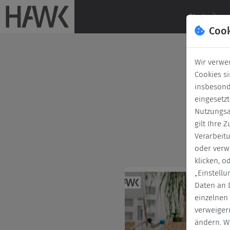
Startseite
Coo
Wir verwe
Cookies s
insbesond
eingesetz
Nutzungsa
gilt Ihre
Verarbeit
oder verw
klicken, o
„Einstell
Daten an D
einzelnen
verweigern
ändern. W