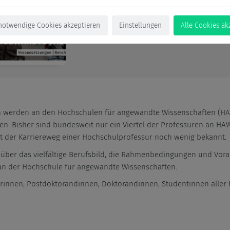
notwendige Cookies akzeptieren
Einstellungen
Alle Cookies ak
 werden an den Hochschulen für angewandte Wissenschaften (HA
n. Bisher sind bundesweit nur ein Viertel der Professuren an HAW
t der Karriereweg einer Hochschulprofessur noch wenig bekannt.
 über das vielfältige Berufsbild, die Rahmenbedingungen und Vor
 an der Hochschule für angewandte Wissenschaften.
rinnen, Postdoktorandinnen, Doktorandinnen, Studentinnen aller F