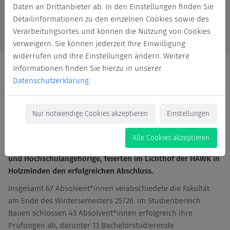
Daten an Drittanbieter ab. In den Einstellungen finden Sie
Detailinformationen zu den einzelnen Cookies sowie des
Verarbeitungsortes und können die Nutzung von Cookies
verweigern. Sie können jederzeit Ihre Einwilligung
widerrufen und Ihre Einstellungen ändern. Weitere
Informationen finden Sie hierzu in unserer
Datenschutzerklärung
.
Die Fakultät Management, Bauen, Immobilien in Holzminden
Nur notwendige Cookies akzeptieren
Einstellungen
hat mit einem Festakt ihre Absolvent*innen der
Studienbereiche Management, Bauen und Immobilien
Alle Cookies akzeptieren
verabschiedet. Rund 220 Gäste, darunter Eltern, Freunde
und Hochschulangehörige, feierten im Lichthof der HAWK in
Holzminden den erfolgreichen Abschluss.
Insgesamt 67 Absolvent*innen verabschiedete die Fakultät
am Ende des Wintersemesters 25/26. Im Studienbereich
Bauen schlossen 43 Absolvent*innen erfolgreich ihre
Prüfungen ab, darunter 13 Bachelorstudierende