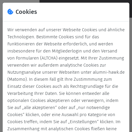
Cookies
Deutsch
English
Wir verwenden auf unserer Webseite Cookies und ähnliche
Technologien. Bestimmte Cookies sind für das
Funktionieren der Webseite erforderlich, und werden
insbesondere für den Mitgliederlogin und den Versand
Hannover
von Formularen (ALTCHA) eingesetzt. Mit Ihrer Zustimmung
Alumni*Alumnae- Treffen auf der
verwenden wir außerdem analytische Cookies zur
Real Estate Arena 2026
Nutzungsanalyse unserer Webseiten unter alumni-hawk.de
(Matomo). In diesem Fall gilt Ihre Zustimmmung zum
Einsatz dieser Cookies auch als Rechtsgrundlage für die
10. Juni 2026
von
17:00
18:00
Verarbeitung Ihrer Daten. Sie können entweder alle
An-/Abmeldefrist 31. Mai 2026
optionalen Cookies akzeptieren oder verweigern, indem
Sie auf „alle akzeptieren“ oder auf „nur notwendige
Cookies“ klicken, oder eine Auswahl pro Kategorie von
Cookies treffen, indem Sie auf „Einstellungen“ klicken. Im
Zusammenhang mit analytischen Cookies fließen keine